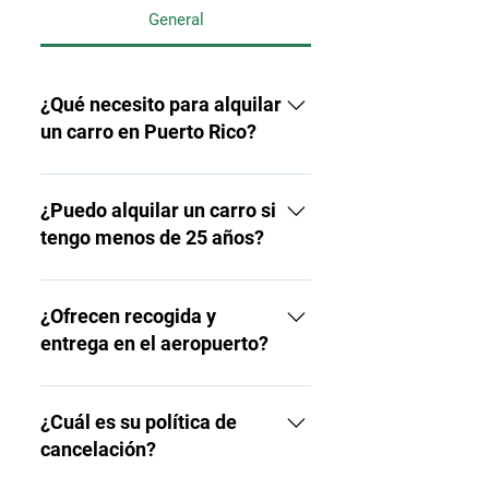
General
¿Qué necesito para alquilar
un carro en Puerto Rico?
Necesitarás una licencia de
conducir válida, una tarjeta de
¿Puedo alquilar un carro si
crédito a tu nombre y prueba
tengo menos de 25 años?
de seguro (o puedes adquirir
un seguro con nosotros).
Sí, pero los conductores entre
21 y 24 años pueden estar
¿Ofrecen recogida y
sujetos a una tarifa adicional
entrega en el aeropuerto?
por conductor joven y ciertas
restricciones.
Sí, ofrecemos servicios
convenientes de recogida y
¿Cuál es su política de
entrega en el Aeropuerto
cancelación?
Internacional Luis Muñoz