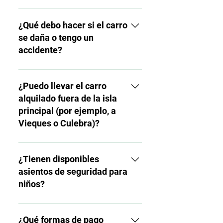
cargo adicional.
Sí, ofrecemos ubicaciones de
entrega flexibles en toda la
¿Qué debo hacer si el carro
isla. Sin embargo, podrían
se daña o tengo un
aplicarse cargos según la
accidente?
ubicación y disponibilidad.
Comunícate de inmediato con
nuestro número de asistencia
¿Puedo llevar el carro
en carretera disponible las 24
alquilado fuera de la isla
horas (incluido en tu contrato
principal (por ejemplo, a
de alquiler). En caso de
Vieques o Culebra)?
emergencia, llama primero al
911.
No, los vehículos alquilados en
la isla principal no pueden ser
¿Tienen disponibles
transportados a Vieques,
asientos de seguridad para
Culebra ni a ninguna otra isla
niños?
adyacente.
Sí, ofrecemos asientos de
seguridad para bebés y niños.
¿Qué formas de pago