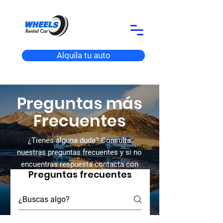
Alquila tu auto
Preguntas más
Frecuentes
¿Tienes alguna duda? Consulta
nuestras preguntas frecuentes y si no
encuentras respuesta contacta con
Preguntas frecuentes
nosotros